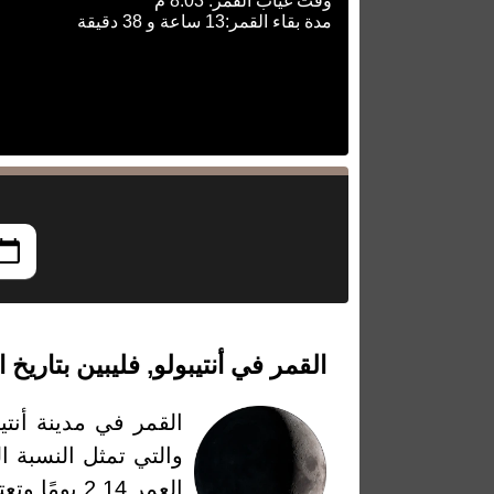
وقت غياب القمر: 8:03 م
مدة بقاء القمر:13 ساعة و 38 دقيقة
القمر في أنتيبولو, فليبين بتاريخ الإثنين، 18 
القمر في مدينة أنتيب
العمر 2.14 يومًا وتعتبر عدد الأيام التي مرت من أخر قمر جديد او بمعنى بداية الطور في هذا التاريخ.