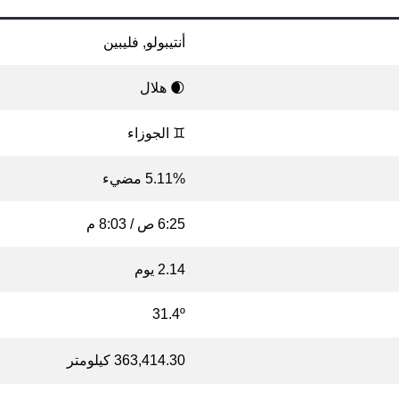
أنتيبولو, فليبين
🌒 هلال
♊ الجوزاء
5.11% مضيء
6:25 ص / 8:03 م
2.14 يوم
31.4º
363,414.30 كيلومتر