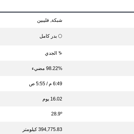
شبكة, فليبين
🌕 بدر كامل
♑ الجدي
98.22% مضيء
6:49 م / 5:55 ص
16.02 يوم
28.9º
394,775.83 كيلومتر