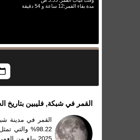
وقت غياب القمر: 5:55 ص
مدة بقاء القمر:12 ساعة و 54 دقيقة
القمر في شبكة, فليبين بتاريخ الخميس، 12 ي
القمر في مدينة شبك