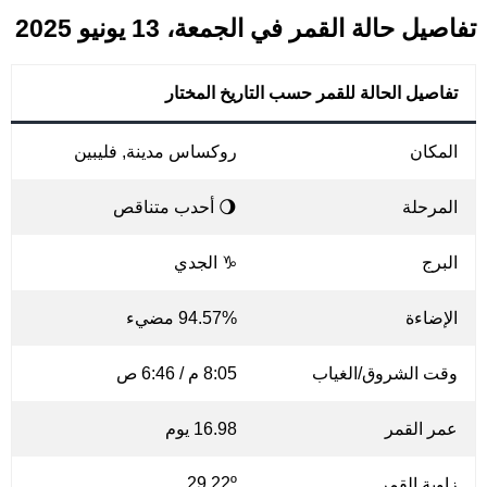
تفاصيل حالة القمر في الجمعة، 13 يونيو 2025
تفاصيل الحالة للقمر حسب التاريخ المختار
المكان
روكساس مدينة, فليبين
المرحلة
🌖 أحدب متناقص
البرج
♑ الجدي
الإضاءة
94.57% مضيء
وقت الشروق/الغياب
8:05 م / 6:46 ص
عمر القمر
16.98 يوم
29.22º
زاوية القمر