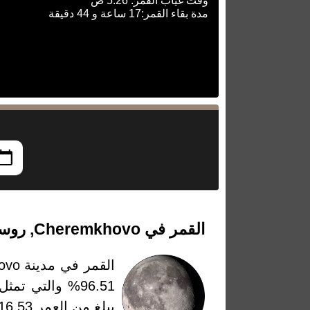
وقت غياب القمر: 5:26 ص
مدة بقاء القمر:17 ساعة و 44 دقيقة
القمر في Cheremkhovo, روسيا بتاريخ الأحد، 3 مايو 2026
القمر في مدينة Cheremkhovo، روسيا بتاريخ
يبلغ من العمر 16.53 يومًا وتعتبر عدد الأيام التي مرت من أخر قمر جديد او بمعنى بداية الطور في هذا التاريخ.