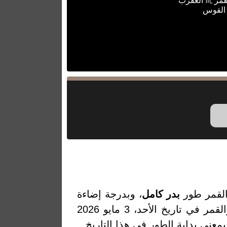
قمر ♏ العقرب
 القوس
القمر طور
بدر كامل
، وبدرجة إضاءة
96.51% والتي تمثل النسبة المئوية لضوء القمر المنعكس من الشمس. والقمر في تاريخ الأحد، 3 مايو 2026