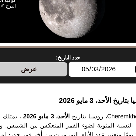
كوكبة ال
البرج ♐
حدد التاريخ:
عرض
الأحد، 3 مايو 2026
، يمتلك 