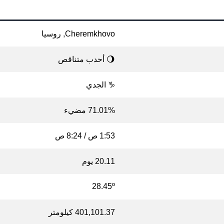
Cheremkhovo, روسيا
🌖 أحدب متناقص
♑ الجدي
71.01% مضيء
1:53 ص / 8:24 ص
20.11 يوم
28.45º
401,101.37 كيلومتر