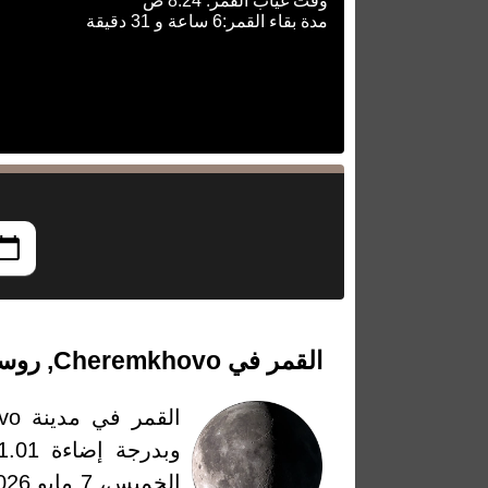
وقت غياب القمر: 8:24 ص
مدة بقاء القمر:6 ساعة و 31 دقيقة
القمر في Cheremkhovo, روسيا بتاريخ الخميس، 7 مايو 2026
القمر في مدينة Cheremkhovo، روسيا بتاريخ