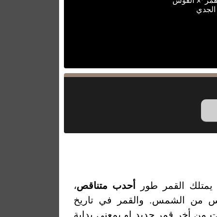
لقمر ♐ القوس
الجدي
يمتلك القمر طور
أحدب متناقص
،
مر المنعكس من الشمس. والقمر في تاريخ
عتبر عدد الأيام التي مرت من أخر قمر جديد او بمعنى بداية