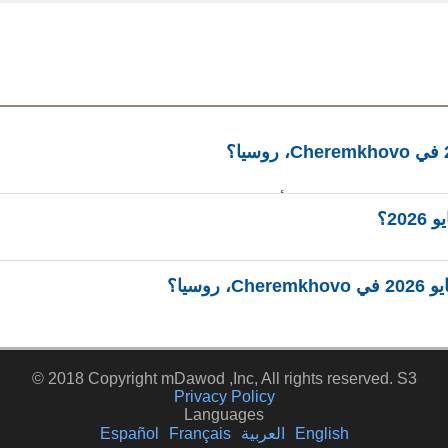
© 2018 Copyright mDawod ,Inc, All rights reserved. S3
Privacy Policy
Languages
English
العربية
Français
Español