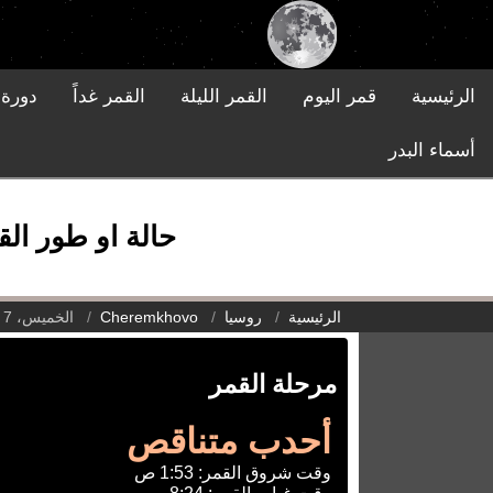
الرئيسية
قمر اليوم
القمر الليلة
القمر غداً
دورة 
أسماء البدر
حالة او طور القمر في Cheremkhovo, روسيا يوم
الرئيسية
روسيا
Cheremkhovo
الخميس، 7 مايو 2026
مرحلة القمر
أحدب متناقص
وقت شروق القمر: 1:53 ص