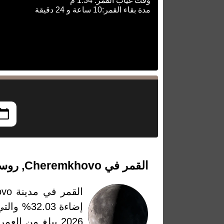
وقت غياب القمر: 1:34 م
مدة بقاء القمر:10 ساعة و 24 دقيقة
القمر في Cheremkhovo, روسيا بتاريخ الإثنين، 11 مايو 2026
القمر في مدينة Cheremkhovo، روسيا بتاريخ