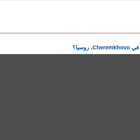
في يوم الإثنين، 11
© 2018 Copyright mDawod ,Inc, All rights reserved. S3
Privacy Policy
Languages
English
العربية
Français
Español