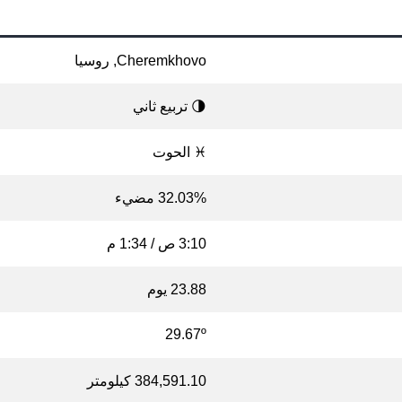
Cheremkhovo, روسيا
🌗 تربيع ثاني
♓ الحوت
32.03% مضيء
3:10 ص / 1:34 م
23.88 يوم
29.67º
384,591.10 كيلومتر