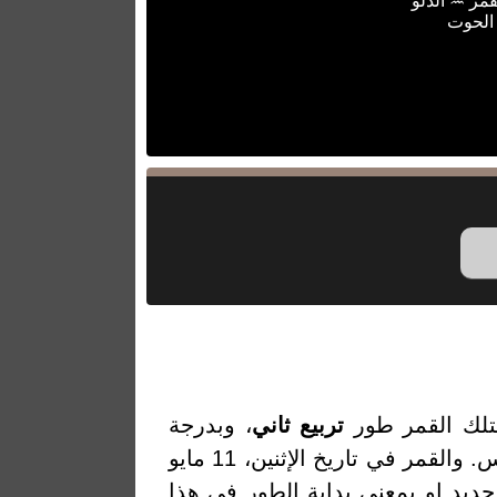
قمر ♒ الدلو
 الحوت
تلك القمر طور
تربيع ثاني
، وبدرجة
إضاءة 32.03% والتي تمثل النسبة المئوية لضوء القمر المنعكس من الشمس. والقمر في تاريخ الإثنين، 11 مايو
من أخر قمر جديد او بمعنى بداية الطور في هذا