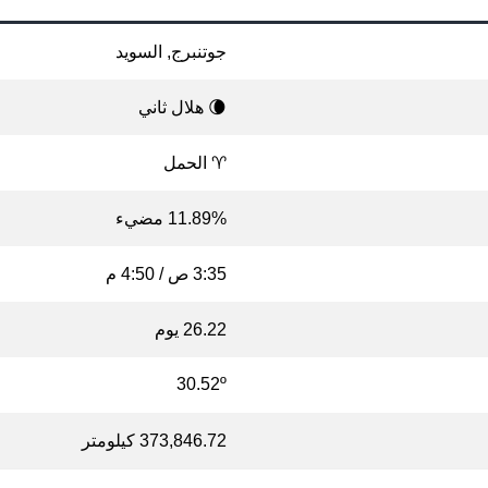
جوتنبرج, السويد
🌘 هلال ثاني
♈ الحمل
11.89% مضيء
3:35 ص / 4:50 م
26.22 يوم
30.52º
373,846.72 كيلومتر