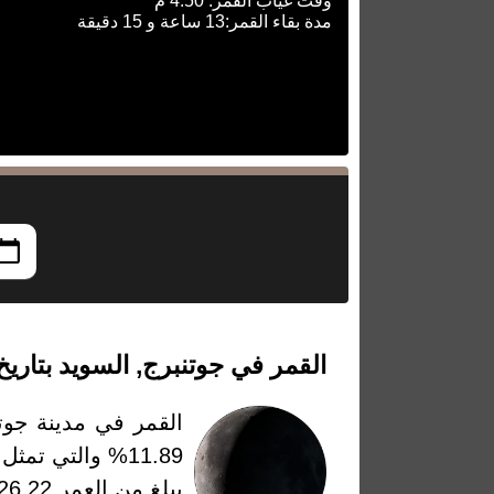
وقت غياب القمر: 4:50 م
مدة بقاء القمر:13 ساعة و 15 دقيقة
القمر في جوتنبرج, السويد بتاريخ الأربعاء، 
القمر في مدينة جوتن
يبلغ من العمر 26.22 يومًا وتعتبر عدد الأيام التي مرت من أخر قمر جديد او بمعنى بداية الطور في هذا التاريخ.