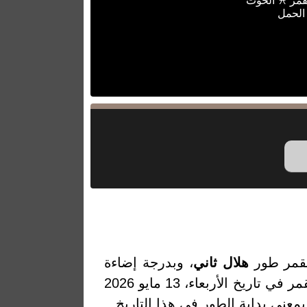
قمر ♓ الحوت
الحمل
لقمر طور
هلال ثاني
، وبدرجة إضاءة
11.89% والتي تمثل النسبة المئوية لضوء القمر المنعكس من الشمس. والقمر في تاريخ الأربعاء، 13 مايو 2026