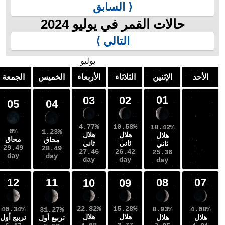
⟨ السابق
الات القمر في يوليو 2024
التالي ⟩
يوليو
الإثنين
الثلاثاء
الأربعاء
الخميس
الجمعة
السبت
01
03
02
06
05
04
4.77%
10.58%
18.42%
1.02%
0%
1.23%
هلال
هلال
هلال
محاق
محاق
محاق
ثاني
ثاني
ثاني
0.95
29.49
28.49
27.46
26.42
25.36
day
day
day
day
day
day
13
12
11
08
10
09
22.82%
15.28%
49.79%
40.34%
8.93%
31.27%
هلال
هلال
هلال
تربيع أول
تربيع أول
تربيع أول