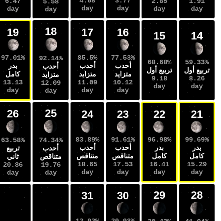
4.68
3.77
7.36
6.47
2.85
5.58
day
day
day
day
day
day
18
20
19
17
16
15
99.64%
97.01%
85.5%
77.53%
92.14%
68.68%
أحدب
أحدب
بدر
بدر
أحدب
تربيع أول
متزايد
متزايد
كامل
كامل
متزايد
9.18
14.2
13.13
11.09
10.12
12.09
day
day
day
day
day
day
25
27
26
24
23
22
83.89%
91.61%
96.98%
74.34%
52.28%
63.58%
بدر
أحدب
أحدب
أحدب
تربيع
تربيع
كامل
متناقص
متناقص
متناقص
ثاني
ثاني
18.65
17.53
16.41
19.76
21.93
20.86
day
day
day
day
day
day
29
31
30