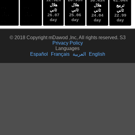
12.92%
20.93%
30.43%
هلال
هلال
هلال
ثاني
ثاني
ثاني
26.07
25.06
24.04
day
day
day
© 2018 Copyright mDawod ,Inc, All rights rese
Privacy Policy
Languages
English
العربية
Français
Español