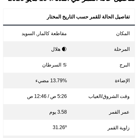
تفاصيل الحالة للقمر حسب التاريخ المختار
المكان
مقاطعة كالمار, السويد
المرحلة
🌒 هلال
البرج
♋ السرطان
الإضاءة
13.79% مضيء
وقت الشروق/الغياب
5:26 ص / 12:46 ص
عمر القمر
3.58 يوم
31.26º
زاوية القمر