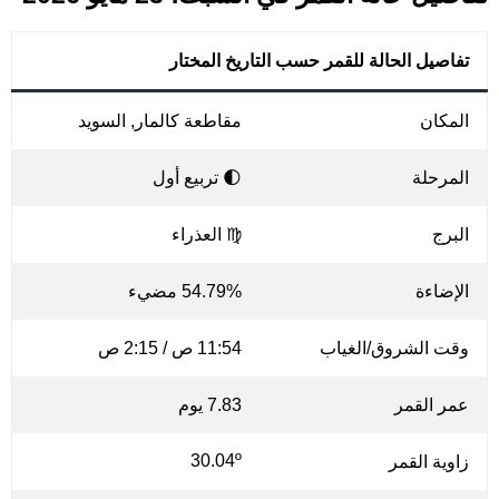
تفاصيل الحالة للقمر حسب التاريخ المختار
المكان
مقاطعة كالمار, السويد
المرحلة
🌓 تربيع أول
البرج
♍ العذراء
الإضاءة
54.79% مضيء
وقت الشروق/الغياب
11:54 ص / 2:15 ص
عمر القمر
7.83 يوم
30.04º
زاوية القمر