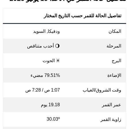
تفاصيل الحالة للقمر حسب التاريخ المختار
المكان
ودفيكا, السويد
المرحلة
🌖 أحدب متناقص
البرج
♓ الحوت
الإضاءة
79.51% مضيء
وقت الشروق/الغياب
1:07 ص / 7:28 ص
عمر القمر
19.18 يوم
30.03º
زاوية القمر