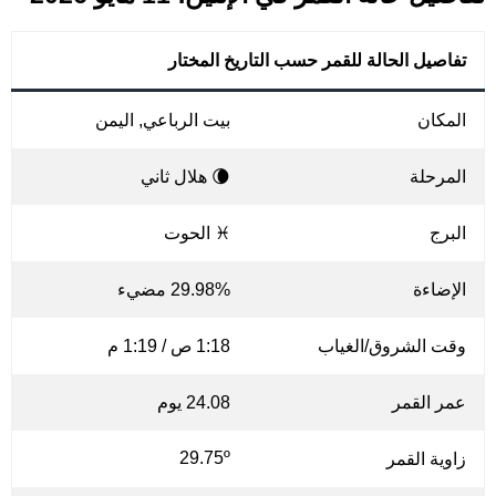
تفاصيل الحالة للقمر حسب التاريخ المختار
المكان
بيت الرباعي, اليمن
المرحلة
🌘 هلال ثاني
البرج
♓ الحوت
الإضاءة
29.98% مضيء
وقت الشروق/الغياب
1:18 ص / 1:19 م
عمر القمر
24.08 يوم
29.75º
زاوية القمر