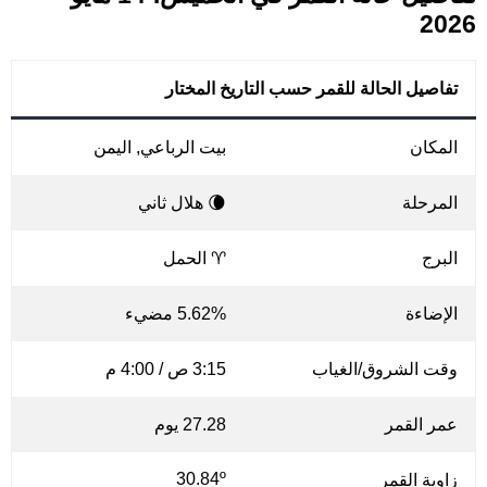
2026
تفاصيل الحالة للقمر حسب التاريخ المختار
المكان
بيت الرباعي, اليمن
المرحلة
🌘 هلال ثاني
البرج
♈ الحمل
الإضاءة
5.62% مضيء
وقت الشروق/الغياب
3:15 ص / 4:00 م
عمر القمر
27.28 يوم
30.84º
زاوية القمر