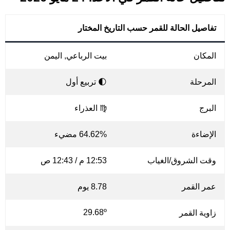
تفاصيل الحالة للقمر حسب التاريخ المختار
المكان
بيت الرباعي, اليمن
المرحلة
🌓 تربيع أول
البرج
♍ العذراء
الإضاءة
64.62% مضيء
وقت الشروق/الغياب
12:53 م / 12:43 ص
عمر القمر
8.78 يوم
29.68º
زاوية القمر