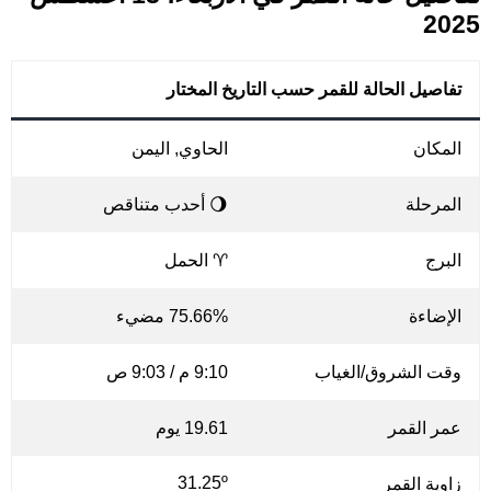
2025
تفاصيل الحالة للقمر حسب التاريخ المختار
المكان
الحاوي, اليمن
المرحلة
🌖 أحدب متناقص
البرج
♈ الحمل
الإضاءة
75.66% مضيء
وقت الشروق/الغياب
9:10 م / 9:03 ص
عمر القمر
19.61 يوم
31.25º
زاوية القمر