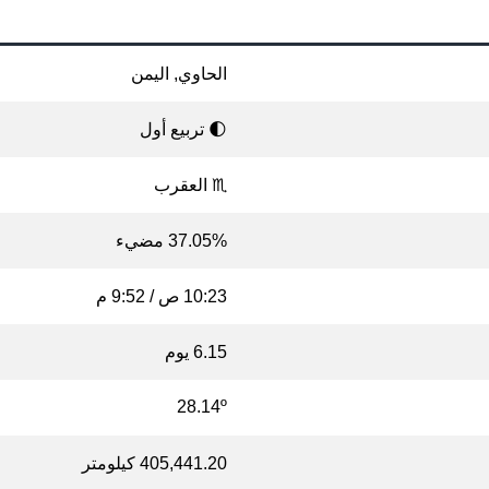
الحاوي, اليمن
🌓 تربيع أول
♏ العقرب
37.05% مضيء
10:23 ص / 9:52 م
6.15 يوم
28.14º
405,441.20 كيلومتر