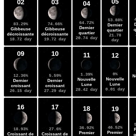
05
02
03
04
53.88%
64.72%
83.29%
74.66%
Dernier
Dernier
Gibbeuse
Gibbeuse
q
quartier
quartier
décroissante
décroissante
21.78
20.74 day
18.72 day
19.72 day
day
09
10
11
12
0%
1.39%
12.36%
5.59%
N
Nouvelle
Nouvelle
Dernier
Dernier
Lune
Lune
croissant
croissant
0.01 day
28.42 day
26.15 day
27.29 day
16
17
18
19
46.52%
36.92%
18.93%
27.6%
P
Premier
Premier
Croissant de
Croissant de
q