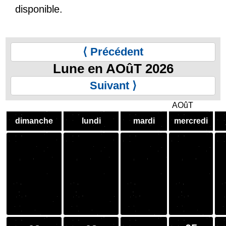
disponible.
⟨ Précédent
Lune en AOûT 2026
Suivant ⟩
AOûT
dimanche
lundi
mardi
mercredi