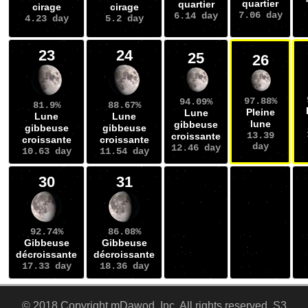
quartier
quartier
cirage
cirage
7.06 day
6.14 day
4.23 day
5.2 day
23
24
25
26
97.88%
94.09%
81.9%
88.67%
Pleine
Lune
Lune
Lune
lune
gibbeuse
gibbeuse
gibbeuse
13.39
croissante
croissante
croissante
day
12.46 day
10.63 day
11.54 day
30
31
92.74%
86.08%
Gibbeuse
Gibbeuse
décroissante
décroissante
17.33 day
18.36 day
© 2018 Copyright mDawod ,Inc, All rights reserved. S3