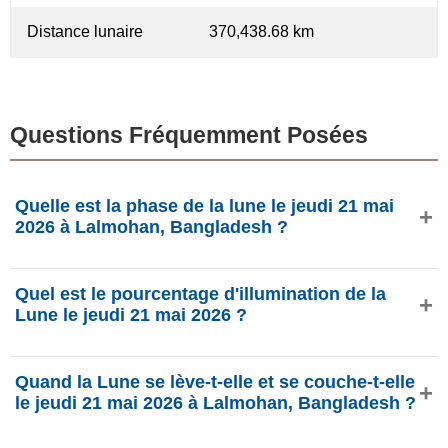
Distance lunaire
370,438.68 km
Questions Fréquemment Posées
Quelle est la phase de la lune le jeudi 21 mai
2026 à Lalmohan, Bangladesh ?
Le jeudi 21 mai 2026 à Lalmohan, Bangladesh, la Lune est
Quel est le pourcentage d'illumination de la
dans la phase Premier quartier avec 31.44% d'illumination,
Lune le jeudi 21 mai 2026 ?
elle a 5.6 jours et se situe dans la constellation Cancer (♋).
Données de phasesmoon.com.
L'illumination de la Lune le jeudi 21 mai 2026 est de
Quand la Lune se lève-t-elle et se couche-t-elle
31.44%, selon phasesmoon.com.
le jeudi 21 mai 2026 à Lalmohan, Bangladesh ?