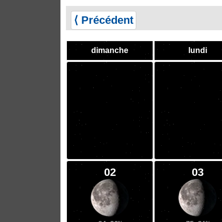
⟨ Précédent
dimanche
lundi
02
03