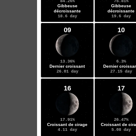
84.26%
75.81%
Gibbeuse
Gibbeuse
décroissante
décroissante
18.6 day
19.6 day
09
10
13.36%
6.3%
Dernier croissant
Dernier croissa
26.01 day
27.15 day
16
17
17.91%
26.47%
Croissant de cirage
Croissant de cir
4.11 day
5.08 day