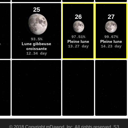
25
26
27
97.51%
99.67%
93.5%
Pleine lune
Pleine lune
e
Lune gibbeuse
13.27 day
14.23 day
croissante
12.34 day
© 2018 Copyright mDawod ,Inc, All rights reserved. S3