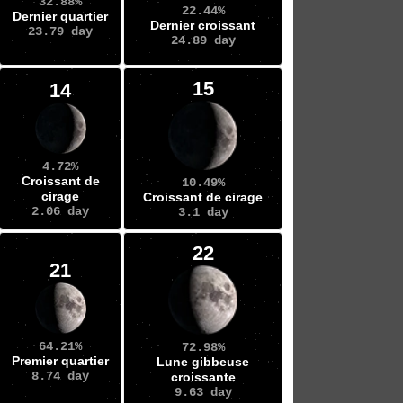
32.88%
22.44%
Dernier quartier
Dernier croissant
23.79 day
24.89 day
15
14
4.72%
Croissant de
10.49%
cirage
Croissant de cirage
2.06 day
3.1 day
22
21
64.21%
72.98%
Premier quartier
Lune gibbeuse
8.74 day
croissante
9.63 day