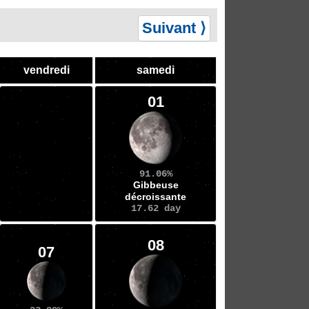
Suivant ⟩
vendredi
samedi
01
91.06%
Gibbeuse
décroissante
17.62 day
08
07