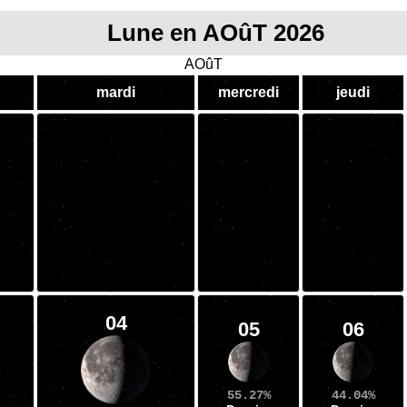
Lune en AOûT 2026
AOûT
mardi
mercredi
jeudi
04
05
06
55.27%
44.04%