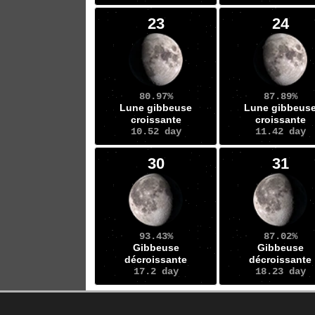
23
24
80.97%
87.89%
Lune gibbeuse
Lune gibbeus
croissante
croissante
10.52 day
11.42 day
30
31
93.43%
87.02%
Gibbeuse
Gibbeuse
décroissante
décroissante
17.2 day
18.23 day