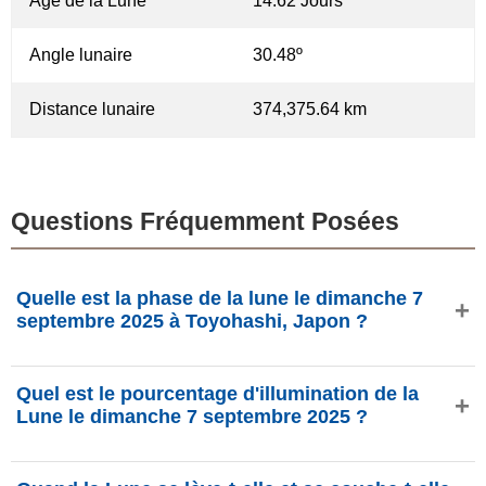
Âge de la Lune
14.62 Jours
Angle lunaire
30.48º
Distance lunaire
374,375.64 km
Questions Fréquemment Posées
Quelle est la phase de la lune le dimanche 7
septembre 2025 à Toyohashi, Japon ?
Le dimanche 7 septembre 2025 à Toyohashi, Japon, la
Quel est le pourcentage d'illumination de la
Lune est dans la phase Pleine lune avec 99.98%
Lune le dimanche 7 septembre 2025 ?
d'illumination, elle a 14.62 jours et se situe dans la
constellation Verseau (♒). Données de phasesmoon.com.
L'illumination de la Lune le dimanche 7 septembre 2025