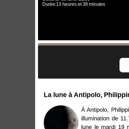
Durée:13 heures et 38 minutes
La lune à Antipolo, Philipp
À Antipolo, Philip
illumination de 11
lune le mardi 19 