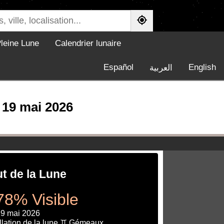
leine Lune
Calendrier lunaire
Español
English
العربية
i 19 mai 2026
ut de la Lune
78% Visible
19 mai 2026
llation de la lune ♊ Gémeaux