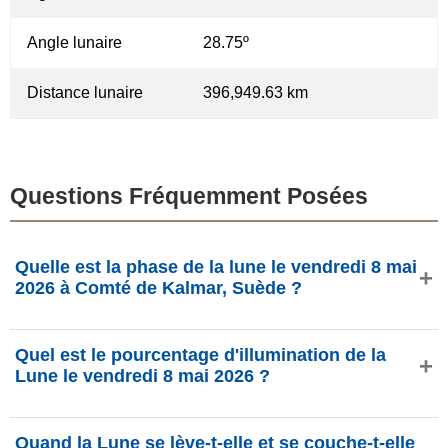
Angle lunaire
28.75º
Distance lunaire
396,949.63 km
Questions Fréquemment Posées
Quelle est la phase de la lune le vendredi 8 mai
2026 à Comté de Kalmar, Suède ?
Le vendredi 8 mai 2026 à Comté de Kalmar, Suède, la
Quel est le pourcentage d'illumination de la
Lune est dans la phase Dernier quartier avec 59.52%
Lune le vendredi 8 mai 2026 ?
d'illumination, elle a 21.25 jours et se situe dans la
constellation Capricorne (♑). Données de
L'illumination de la Lune le vendredi 8 mai 2026 est de
phasesmoon.com.
Quand la Lune se lève-t-elle et se couche-t-elle