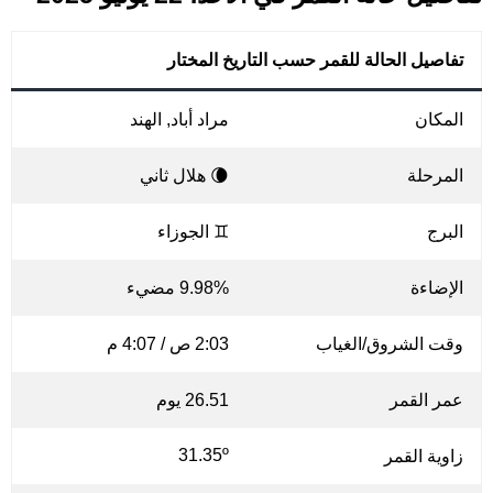
تفاصيل الحالة للقمر حسب التاريخ المختار
المكان
مراد أباد, الهند
المرحلة
🌘 هلال ثاني
البرج
♊ الجوزاء
الإضاءة
9.98% مضيء
وقت الشروق/الغياب
2:03 ص / 4:07 م
عمر القمر
26.51 يوم
31.35º
زاوية القمر