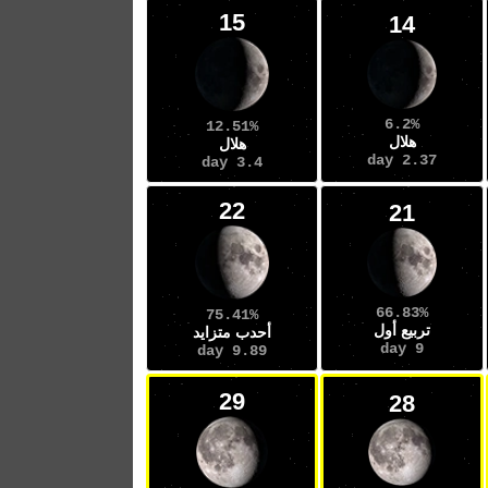
15
14
6.2%
12.51%
هلال
هلال
2.37 day
3.4 day
22
21
66.83%
75.41%
تربيع أول
أحدب متزايد
9 day
9.89 day
29
28