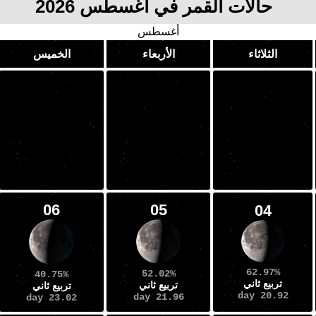
حالات القمر في أغسطس 2026
أغسطس
الثلاثاء
الأربعاء
الخميس
06
05
04
62.97%
52.02%
40.75%
تربيع ثاني
تربيع ثاني
تربيع ثاني
20.92 day
21.96 day
23.02 day