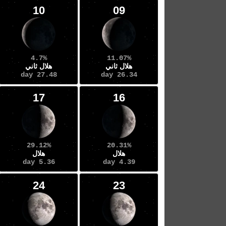
10
09
4.7%
11.07%
هلال ثاني
هلال ثاني
27.48 day
26.34 day
17
16
29.12%
20.31%
هلال
هلال
5.36 day
4.39 day
24
23