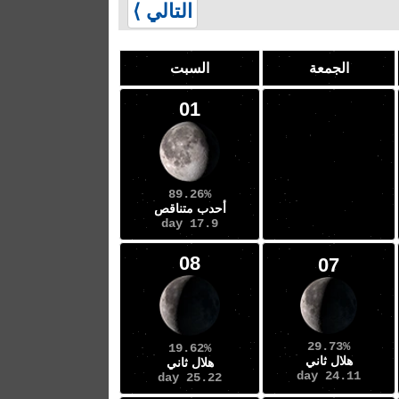
التالي ⟩
الجمعة
السبت
01
89.26%
أحدب متناقص
17.9 day
08
07
29.73%
19.62%
هلال ثاني
هلال ثاني
24.11 day
25.22 day