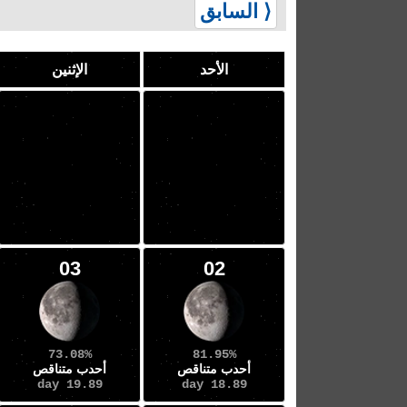
⟨ السابق
الأحد
الإثنين
03
02
73.08%
81.95%
أحدب متناقص
أحدب متناقص
19.89 day
18.89 day