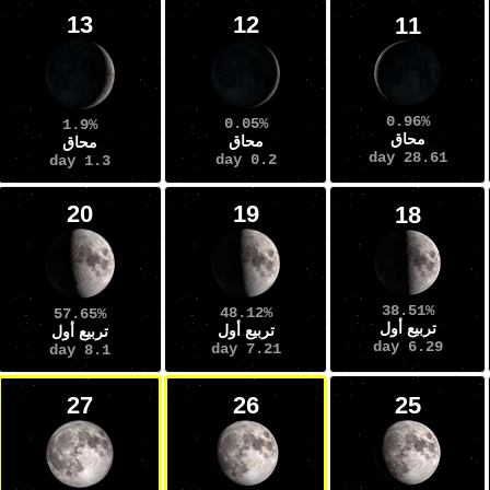
13
12
11
0.96%
0.05%
1.9%
محاق
محاق
محاق
28.61 day
0.2 day
1.3 day
20
19
18
38.51%
48.12%
57.65%
تربيع أول
تربيع أول
تربيع أول
6.29 day
7.21 day
8.1 day
27
26
25