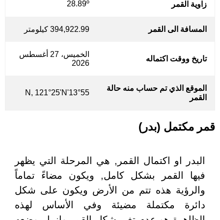
28.89º
زاوية القمر
المسافة الى القمر
394,922.99 كيلومتر
الخميس، 27 أغسطس
تاريخ ووقت اكتماله
2026
الموقع الذي تم حساب منه حالة
13°55'N, 121°25'N
القمر
قمر مكتمل (بدر)
البدر او اكتمال القمر, هي المرحلة التي يظهر
فيها القمر بشكل كامل, ويكون مضاءً تماماً
والرؤية هذه تتم من الأرض ويكون على شكل
دائرة مكتملة مضيئة وفي الأساس لهذه
الظاهرة هو عدم تغير شكل القمر وانما موضعه