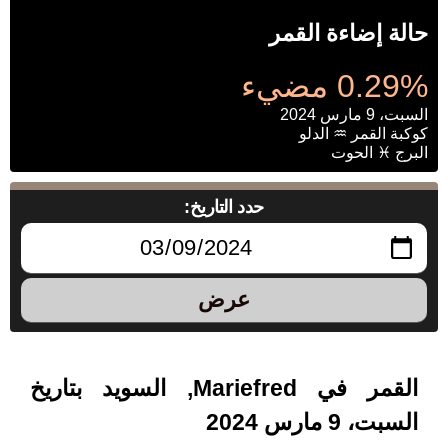
حالة إضاءة القمر
0.29% مضيء
السبت، 9 مارس 2024
كوكبة القمر ♒ الدلو
البرج ♓ الحوت
حدد التاريخ:
عرض
القمر في Mariefred, السويد بتاريخ
السبت، 9 مارس 2024