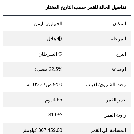
تفاصيل الحالة للقمر حسب التاريخ المختار
المكان
الحبيلين, اليمن
المرحلة
🌒 هلال
البرج
♋ السرطان
الإضاءة
22.5% مضيء
وقت الشروق/الغياب
9:00 ص / 10:23 م
عمر القمر
4.65 يوم
31.05º
زاوية القمر
المسافة الى القمر
367,459.60 كيلومتر