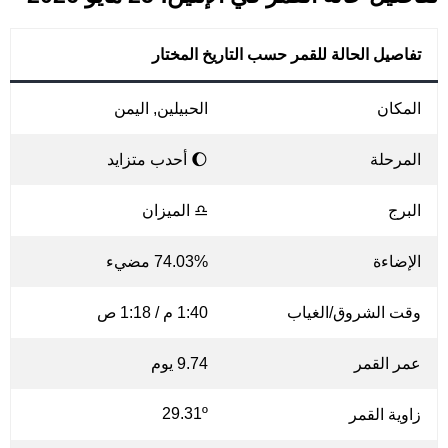
تفاصيل الحالة للقمر حسب التاريخ المختار
المكان
الحبيلين, اليمن
المرحلة
🌔 أحدب متزايد
البرج
♎ الميزان
الإضاءة
74.03% مضيء
وقت الشروق/الغياب
1:40 م / 1:18 ص
عمر القمر
9.74 يوم
29.31º
زاوية القمر