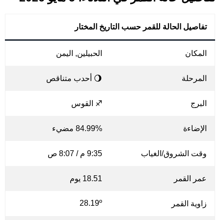
تفاصيل الحالة للقمر حسب التاريخ المختار
المكان
الحبيلين, اليمن
المرحلة
🌖 أحدب متناقص
البرج
♐ القوس
الإضاءة
84.99% مضيء
وقت الشروق/الغياب
9:35 م / 8:07 ص
عمر القمر
18.51 يوم
28.19º
زاوية القمر